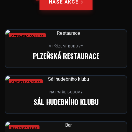
NAŠE AKCE
OTEVŘENO OD 11:00
V PŘÍZEMÍ BUDOVY
PLZEŇSKÁ RESTAURACE
OBVYKLE OD 20:00
NA PATŘE BUDOVY
SÁL HUDEBNÍHO KLUBU
PÁ–SO OD 19:00