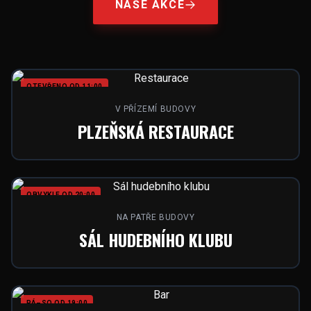
NAŠE AKCE
OTEVŘENO OD 11:00
V PŘÍZEMÍ BUDOVY
PLZEŇSKÁ RESTAURACE
OBVYKLE OD 20:00
NA PATŘE BUDOVY
SÁL HUDEBNÍHO KLUBU
PÁ–SO OD 19:00