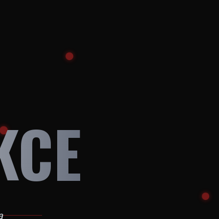
KCE
a