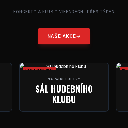
KONCERTY A KLUB O VÍKENDECH I PŘES TÝDEN
NAŠE AKCE
OBVYKLE OD 20:00
PÁ–
NA PATŘE BUDOVY
SÁL HUDEBNÍHO
KLUBU