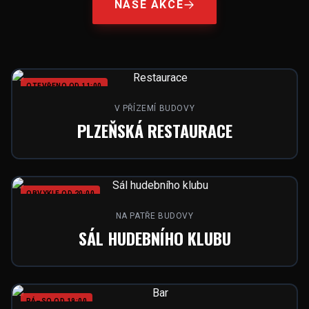
NAŠE AKCE
OTEVŘENO OD 11:00
V PŘÍZEMÍ BUDOVY
PLZEŇSKÁ RESTAURACE
OBVYKLE OD 20:00
NA PATŘE BUDOVY
SÁL HUDEBNÍHO KLUBU
PÁ–SO OD 19:00