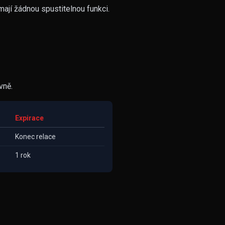
ají žádnou spustitelnou funkci.
vně.
Expirace
Konec relace
1 rok