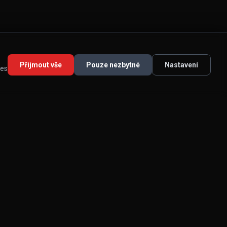
Přijmout vše
Pouze nezbytné
Nastavení
ies
ADRESA KLUBU
Stolárna Club Havířov
Lašská 19 73601 Havířov – Město