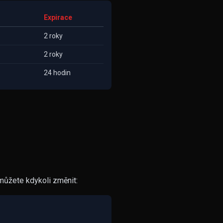
Expirace
2 roky
2 roky
24 hodin
můžete kdykoli změnit: