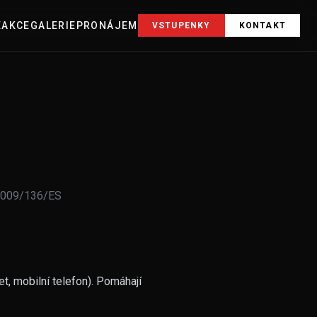
E
AKCE
GALERIE
PRONÁJEM
VSTUPENKY
KONTAKT
 2009/136/ES
t, mobilní telefon). Pomáhají