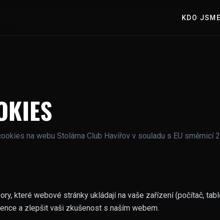
KDO JSM
OKIES
cookies na webu Stolárna Club Havířov v souladu s EU směrnicí
y, které webové stránky ukládají na vaše zařízení (počítač, table
ence a zlepšit vaši zkušenost s naším webem.