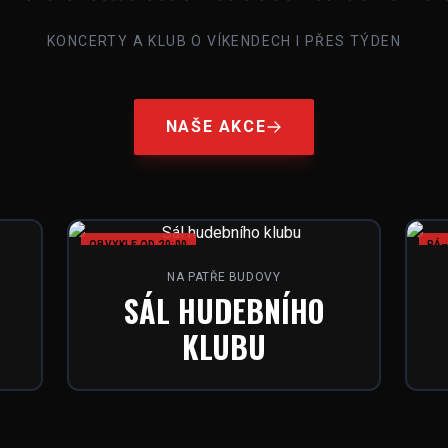
KONCERTY A KLUB O VÍKENDECH I PŘES TÝDEN
NAŠE AKCE
OBVYKLE OD 20:00
PÁ–
NA PATŘE BUDOVY
SÁL HUDEBNÍHO
KLUBU