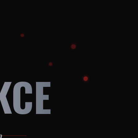
KCE
a