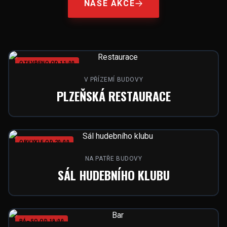
NAŠE AKCE
OTEVŘENO OD 11:00
V PŘÍZEMÍ BUDOVY
PLZEŇSKÁ RESTAURACE
OBVYKLE OD 20:00
NA PATŘE BUDOVY
SÁL HUDEBNÍHO KLUBU
PÁ–SO OD 19:00