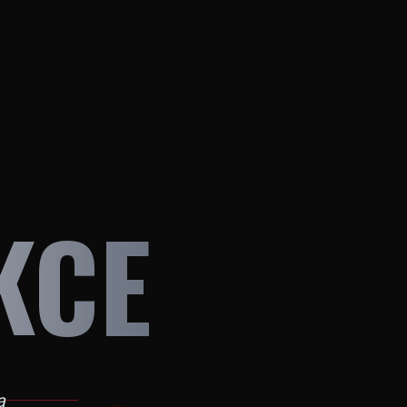
KCE
a