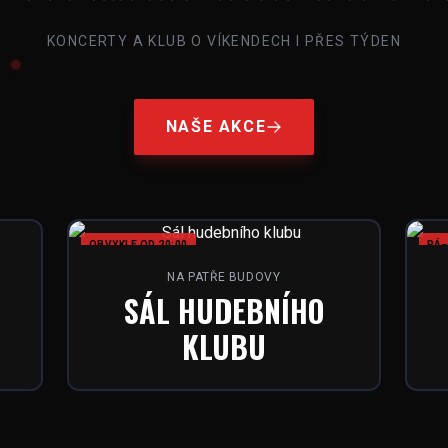
KONCERTY A KLUB O VÍKENDECH I PŘES TÝDEN
NAŠE AKCE
OBVYKLE OD 20:00
PÁ–
NA PATŘE BUDOVY
SÁL HUDEBNÍHO
KLUBU