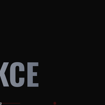
KCE
a