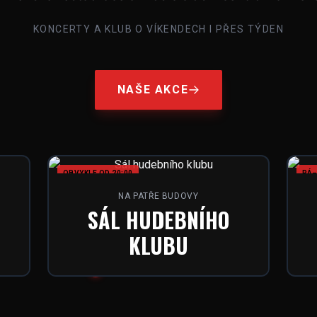
KONCERTY A KLUB O VÍKENDECH I PŘES TÝDEN
NAŠE AKCE
OBVYKLE OD 20:00
PÁ–
NA PATŘE BUDOVY
SÁL HUDEBNÍHO
KLUBU