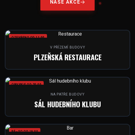
NAŠE AKCE
OTEVŘENO OD 11:00
V PŘÍZEMÍ BUDOVY
PLZEŇSKÁ RESTAURACE
OBVYKLE OD 20:00
NA PATŘE BUDOVY
SÁL HUDEBNÍHO KLUBU
PÁ–SO OD 19:00