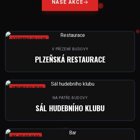
NAŠE AKCE
OTEVŘENO OD 11:00
V PŘÍZEMÍ BUDOVY
PLZEŇSKÁ RESTAURACE
OBVYKLE OD 20:00
NA PATŘE BUDOVY
SÁL HUDEBNÍHO KLUBU
PÁ–SO OD 19:00