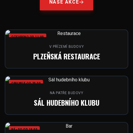
NAŠE AKCE
OTEVŘENO OD 11:00
V PŘÍZEMÍ BUDOVY
PLZEŇSKÁ RESTAURACE
OBVYKLE OD 20:00
NA PATŘE BUDOVY
SÁL HUDEBNÍHO KLUBU
PÁ–SO OD 19:00