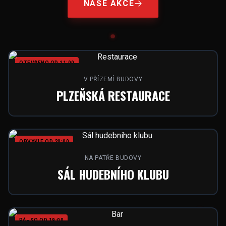
NAŠE AKCE
OTEVŘENO OD 11:00
V PŘÍZEMÍ BUDOVY
PLZEŇSKÁ RESTAURACE
OBVYKLE OD 20:00
NA PATŘE BUDOVY
SÁL HUDEBNÍHO KLUBU
PÁ–SO OD 19:00