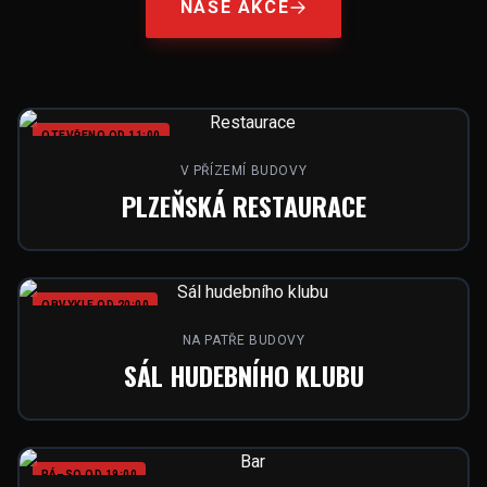
NAŠE AKCE
OTEVŘENO OD 11:00
V PŘÍZEMÍ BUDOVY
PLZEŇSKÁ RESTAURACE
OBVYKLE OD 20:00
NA PATŘE BUDOVY
SÁL HUDEBNÍHO KLUBU
PÁ–SO OD 19:00