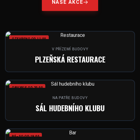
NAŠE AKCE
OTEVŘENO OD 11:00
V PŘÍZEMÍ BUDOVY
PLZEŇSKÁ RESTAURACE
OBVYKLE OD 20:00
NA PATŘE BUDOVY
SÁL HUDEBNÍHO KLUBU
PÁ–SO OD 19:00