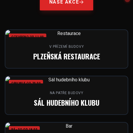
NAŠE AKCE
OTEVŘENO OD 11:00
V PŘÍZEMÍ BUDOVY
PLZEŇSKÁ RESTAURACE
OBVYKLE OD 20:00
NA PATŘE BUDOVY
SÁL HUDEBNÍHO KLUBU
PÁ–SO OD 19:00