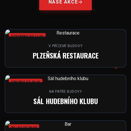
NAŠE AKCE
OTEVŘENO OD 11:00
V PŘÍZEMÍ BUDOVY
PLZEŇSKÁ RESTAURACE
OBVYKLE OD 20:00
NA PATŘE BUDOVY
SÁL HUDEBNÍHO KLUBU
PÁ–SO OD 19:00