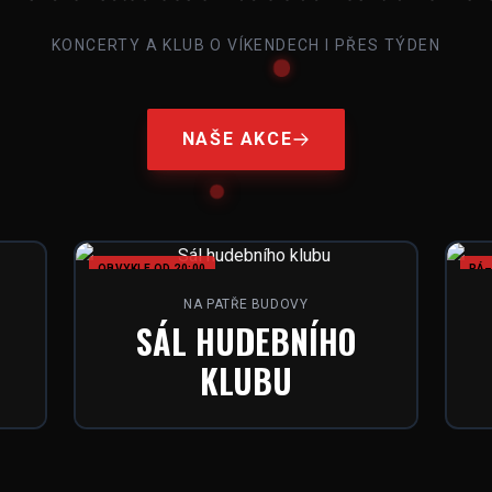
KONCERTY A KLUB O VÍKENDECH I PŘES TÝDEN
NAŠE AKCE
OBVYKLE OD 20:00
PÁ–
NA PATŘE BUDOVY
SÁL HUDEBNÍHO
KLUBU