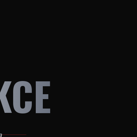
KCE
a