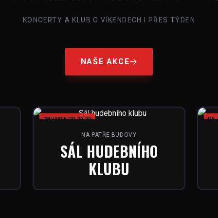
KONCERTY A KLUB O VÍKENDECH I PŘES TÝDEN
NAŠE AKCE
OBVYKLE OD 20:00
PÁ–
NA PATŘE BUDOVY
SÁL HUDEBNÍHO
KLUBU