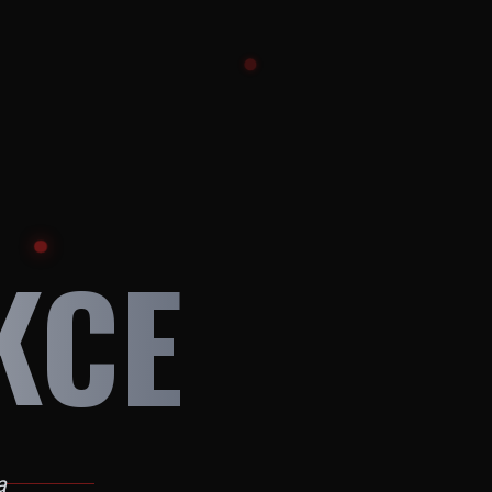
KCE
a