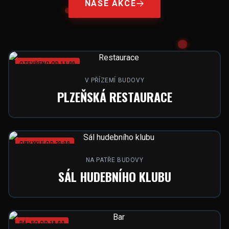
NAŠE AKCE
OTEVŘENO OD 11:00
V PŘÍZEMÍ BUDOVY
PLZEŇSKÁ RESTAURACE
OBVYKLE OD 20:00
NA PATŘE BUDOVY
SÁL HUDEBNÍHO KLUBU
PÁ–SO OD 19:00