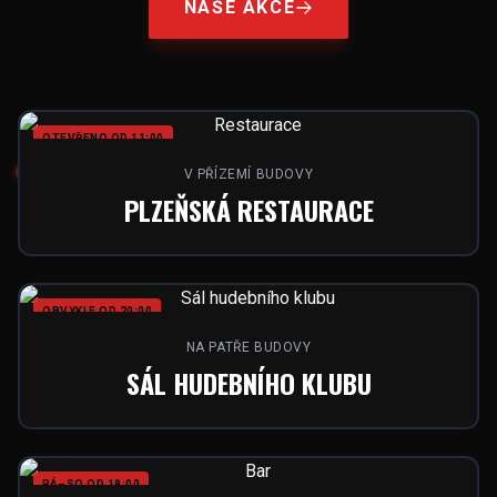
NAŠE AKCE
OTEVŘENO OD 11:00
V PŘÍZEMÍ BUDOVY
PLZEŇSKÁ RESTAURACE
OBVYKLE OD 20:00
NA PATŘE BUDOVY
SÁL HUDEBNÍHO KLUBU
PÁ–SO OD 19:00