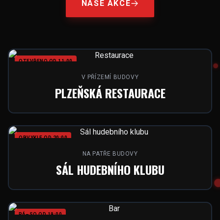
NAŠE AKCE
OTEVŘENO OD 11:00
V PŘÍZEMÍ BUDOVY
PLZEŇSKÁ RESTAURACE
OBVYKLE OD 20:00
NA PATŘE BUDOVY
SÁL HUDEBNÍHO KLUBU
PÁ–SO OD 19:00