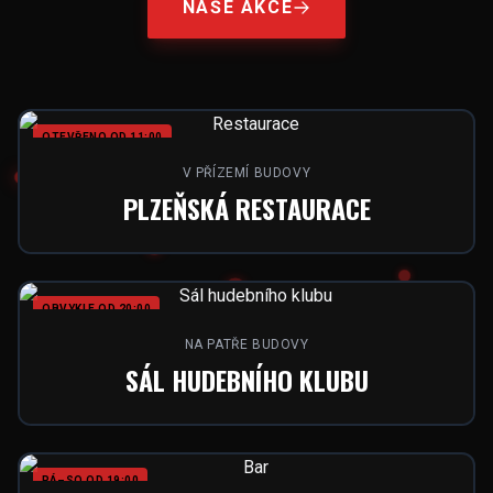
NAŠE AKCE
OTEVŘENO OD 11:00
V PŘÍZEMÍ BUDOVY
PLZEŇSKÁ RESTAURACE
OBVYKLE OD 20:00
NA PATŘE BUDOVY
SÁL HUDEBNÍHO KLUBU
PÁ–SO OD 19:00