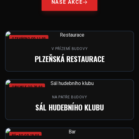
NAŠE AKCE
OTEVŘENO OD 11:00
V PŘÍZEMÍ BUDOVY
PLZEŇSKÁ RESTAURACE
OBVYKLE OD 20:00
NA PATŘE BUDOVY
SÁL HUDEBNÍHO KLUBU
PÁ–SO OD 19:00