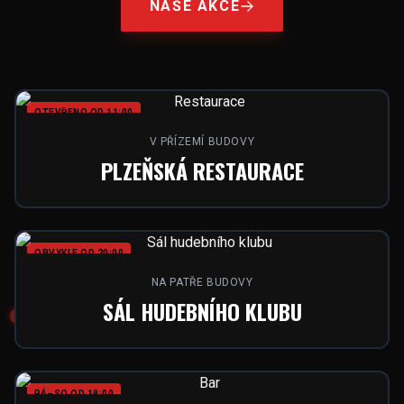
NAŠE AKCE
OTEVŘENO OD 11:00
V PŘÍZEMÍ BUDOVY
PLZEŇSKÁ RESTAURACE
OBVYKLE OD 20:00
NA PATŘE BUDOVY
SÁL HUDEBNÍHO KLUBU
PÁ–SO OD 19:00