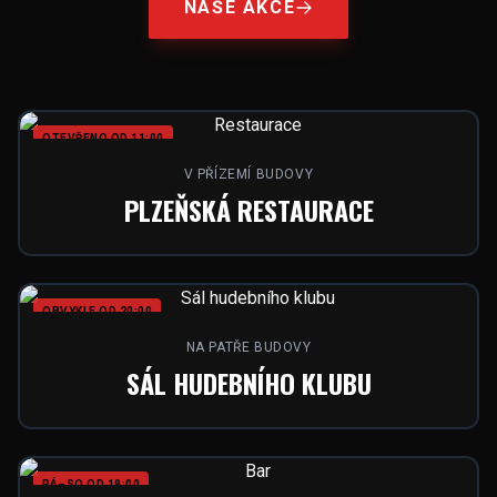
NAŠE AKCE
OTEVŘENO OD 11:00
V PŘÍZEMÍ BUDOVY
PLZEŇSKÁ RESTAURACE
OBVYKLE OD 20:00
NA PATŘE BUDOVY
SÁL HUDEBNÍHO KLUBU
PÁ–SO OD 19:00