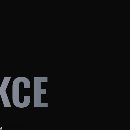
KCE
a