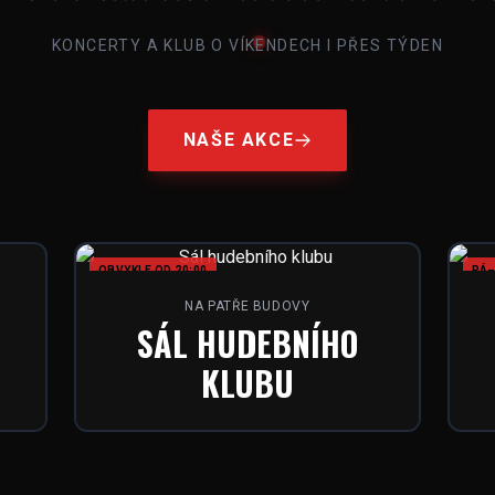
KONCERTY A KLUB O VÍKENDECH I PŘES TÝDEN
NAŠE AKCE
OBVYKLE OD 20:00
PÁ–
NA PATŘE BUDOVY
SÁL HUDEBNÍHO
KLUBU