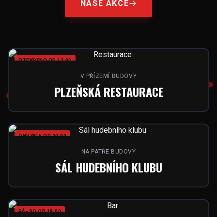
NAŠE AKCE
OTEVŘENO OD 11:00
V PŘÍZEMÍ BUDOVY
PLZEŇSKÁ RESTAURACE
OBVYKLE OD 20:00
NA PATŘE BUDOVY
SÁL HUDEBNÍHO KLUBU
PÁ–SO OD 19:00