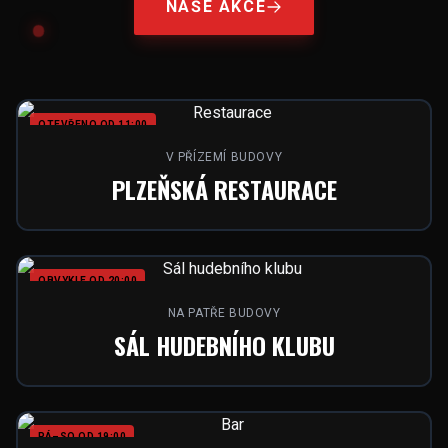
NAŠE AKCE
OTEVŘENO OD 11:00
V PŘÍZEMÍ BUDOVY
PLZEŇSKÁ RESTAURACE
OBVYKLE OD 20:00
NA PATŘE BUDOVY
SÁL HUDEBNÍHO KLUBU
PÁ–SO OD 19:00