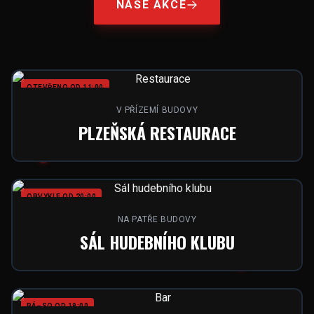
NAŠE AKCE
OTEVŘENO OD 11:00
V PŘÍZEMÍ BUDOVY
PLZEŇSKÁ RESTAURACE
OBVYKLE OD 20:00
NA PATŘE BUDOVY
SÁL HUDEBNÍHO KLUBU
PÁ–SO OD 19:00