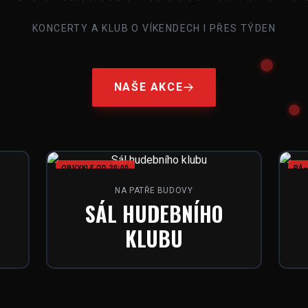
KONCERTY A KLUB O VÍKENDECH I PŘES TÝDEN
NAŠE AKCE
OBVYKLE OD 20:00
PÁ–
NA PATŘE BUDOVY
SÁL HUDEBNÍHO
KLUBU