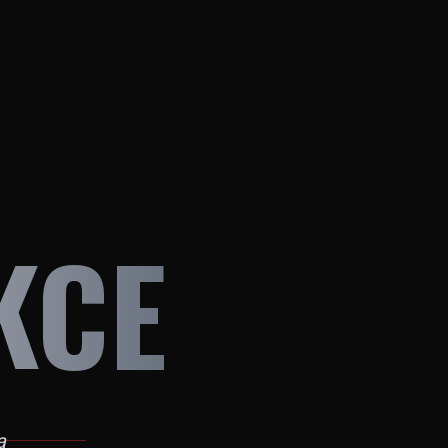
KCE
a