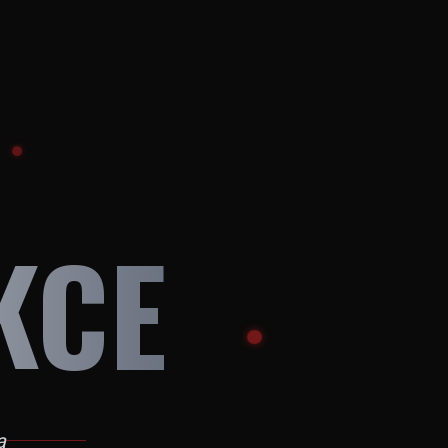
KCE
a