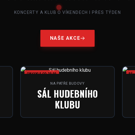
KONCERTY A KLUB O VÍKENDECH I PŘES TÝDEN
NAŠE AKCE
OBVYKLE OD 20:00
PÁ–
NA PATŘE BUDOVY
SÁL HUDEBNÍHO
KLUBU