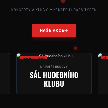
KONCERTY A KLUB O VÍKENDECH I PŘES TÝDEN
NAŠE AKCE
OBVYKLE OD 20:00
PÁ–
NA PATŘE BUDOVY
SÁL HUDEBNÍHO
KLUBU