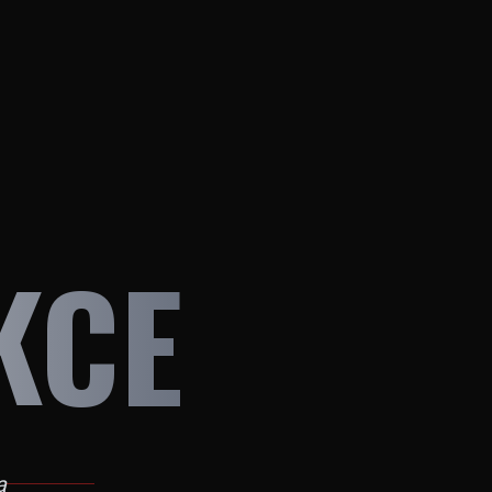
KCE
a