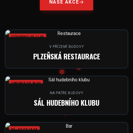
NAŠE AKCE
OTEVŘENO OD 11:00
V PŘÍZEMÍ BUDOVY
PLZEŇSKÁ RESTAURACE
OBVYKLE OD 20:00
NA PATŘE BUDOVY
SÁL HUDEBNÍHO KLUBU
PÁ–SO OD 19:00