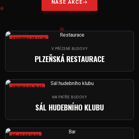
NAŠE AKCE
OTEVŘENO OD 11:00
V PŘÍZEMÍ BUDOVY
PLZEŇSKÁ RESTAURACE
OBVYKLE OD 20:00
NA PATŘE BUDOVY
SÁL HUDEBNÍHO KLUBU
PÁ–SO OD 19:00