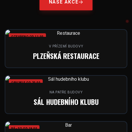
NAŠE AKCE
OTEVŘENO OD 11:00
V PŘÍZEMÍ BUDOVY
PLZEŇSKÁ RESTAURACE
OBVYKLE OD 20:00
NA PATŘE BUDOVY
SÁL HUDEBNÍHO KLUBU
PÁ–SO OD 19:00