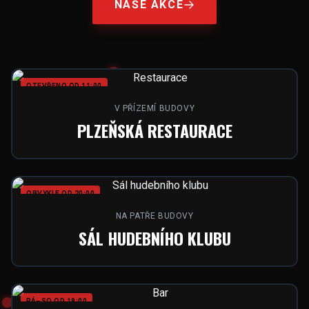
NAŠE AKCE
OTEVŘENO OD 11:00
V PŘÍZEMÍ BUDOVY
PLZEŇSKÁ RESTAURACE
OBVYKLE OD 20:00
NA PATŘE BUDOVY
SÁL HUDEBNÍHO KLUBU
PÁ–SO OD 19:00