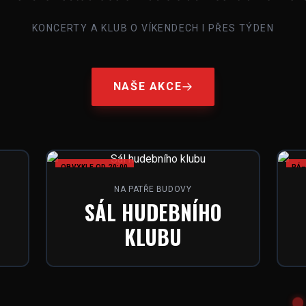
KONCERTY A KLUB O VÍKENDECH I PŘES TÝDEN
NAŠE AKCE
OBVYKLE OD 20:00
PÁ–
NA PATŘE BUDOVY
SÁL HUDEBNÍHO
KLUBU