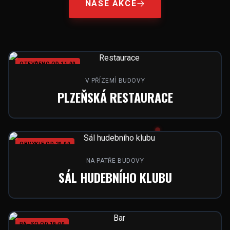
NAŠE AKCE
OTEVŘENO OD 11:00
V PŘÍZEMÍ BUDOVY
PLZEŇSKÁ RESTAURACE
OBVYKLE OD 20:00
NA PATŘE BUDOVY
SÁL HUDEBNÍHO KLUBU
PÁ–SO OD 19:00