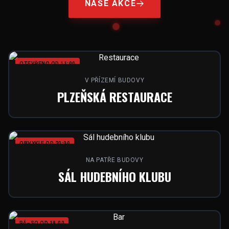
NAŠE AKCE
OTEVŘENO OD 11:00
V PŘÍZEMÍ BUDOVY
PLZEŇSKÁ RESTAURACE
OBVYKLE OD 20:00
NA PATŘE BUDOVY
SÁL HUDEBNÍHO KLUBU
PÁ–SO OD 19:00