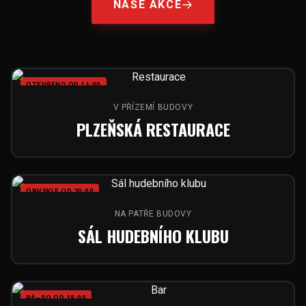
NAŠE AKCE
OTEVŘENO OD 11:00
V PŘÍZEMÍ BUDOVY
PLZEŇSKÁ RESTAURACE
OBVYKLE OD 20:00
NA PATŘE BUDOVY
SÁL HUDEBNÍHO KLUBU
PÁ–SO OD 19:00