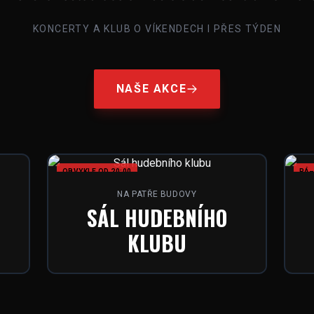
KONCERTY A KLUB O VÍKENDECH I PŘES TÝDEN
NAŠE AKCE
OBVYKLE OD 20:00
PÁ–
NA PATŘE BUDOVY
SÁL HUDEBNÍHO
KLUBU