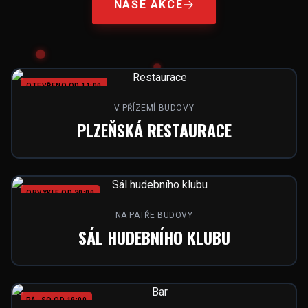
NAŠE AKCE
OTEVŘENO OD 11:00
V PŘÍZEMÍ BUDOVY
PLZEŇSKÁ RESTAURACE
OBVYKLE OD 20:00
NA PATŘE BUDOVY
SÁL HUDEBNÍHO KLUBU
PÁ–SO OD 19:00