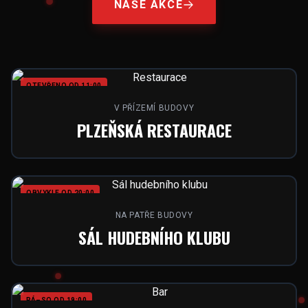
NAŠE AKCE
OTEVŘENO OD 11:00
V PŘÍZEMÍ BUDOVY
PLZEŇSKÁ RESTAURACE
OBVYKLE OD 20:00
NA PATŘE BUDOVY
SÁL HUDEBNÍHO KLUBU
PÁ–SO OD 19:00