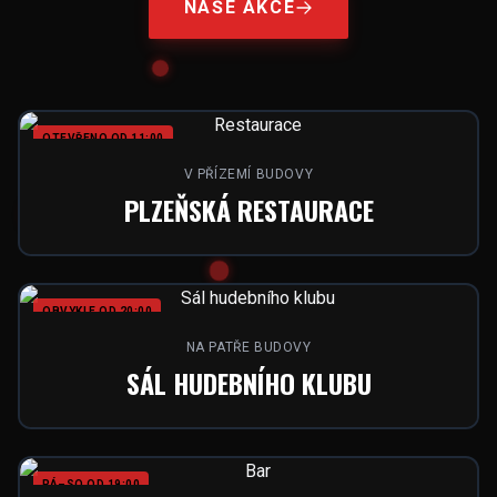
NAŠE AKCE
OTEVŘENO OD 11:00
V PŘÍZEMÍ BUDOVY
PLZEŇSKÁ RESTAURACE
OBVYKLE OD 20:00
NA PATŘE BUDOVY
SÁL HUDEBNÍHO KLUBU
PÁ–SO OD 19:00