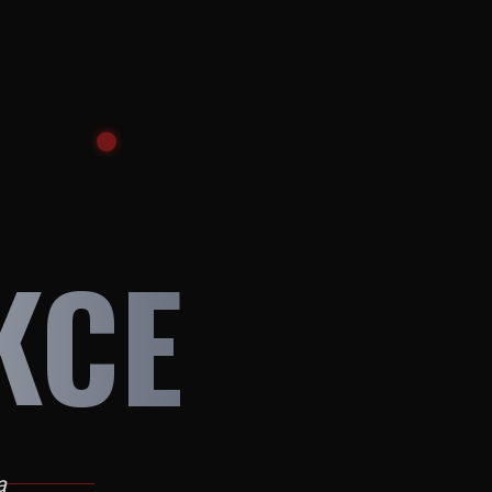
KCE
a