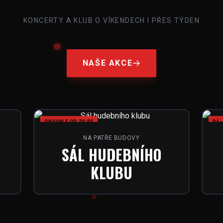
KONCERTY A KLUB O VÍKENDECH I PŘES TÝDEN
NAŠE AKCE
OBVYKLE OD 20:00
PÁ–
NA PATŘE BUDOVY
SÁL HUDEBNÍHO
KLUBU