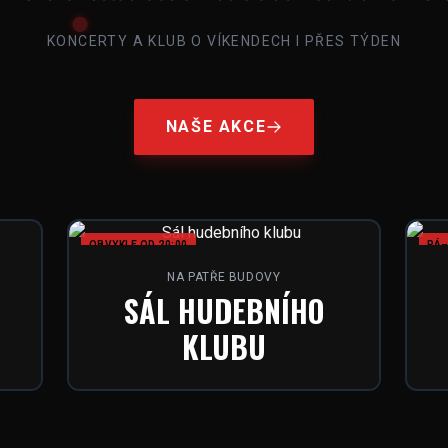
KONCERTY A KLUB O VÍKENDECH I PŘES TÝDEN
NAŠE AKCE
OBVYKLE OD 20:00
PÁ–
NA PATŘE BUDOVY
SÁL HUDEBNÍHO
KLUBU