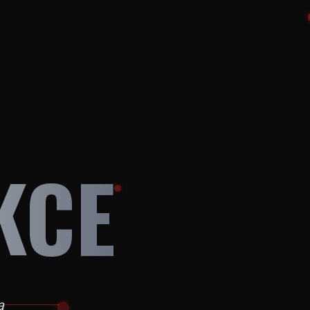
KCE
a