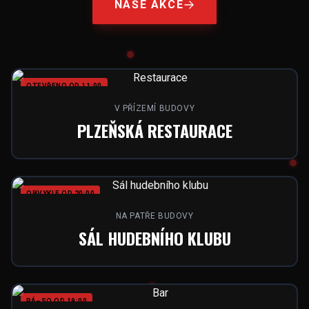
NAŠE AKCE
OTEVŘENO OD 11:00
V PŘÍZEMÍ BUDOVY
PLZEŇSKÁ RESTAURACE
OBVYKLE OD 20:00
NA PATŘE BUDOVY
SÁL HUDEBNÍHO KLUBU
PÁ–SO OD 19:00